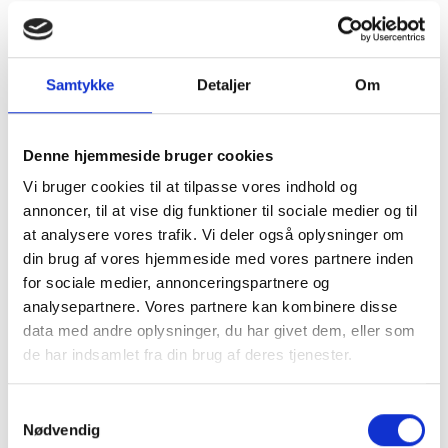
2024
Bestyrelsen for Jammerbugt Forsyning A/S har afholdt
møder den 12. september 2024.
Samtykke
Detaljer
Om
Perioderapport 2. kvartal 2024
Bestyrelsen fik forelagt perioderapporten for 2. kvartal
Denne hjemmeside bruger cookies
2024, hvor der blev givet en status på selskabets
indtægter, udgifter og likviditet pr. 30. juni 2024.
Vi bruger cookies til at tilpasse vores indhold og
Selskabet er i en positiv økonomisk udvikling, hvilket
annoncer, til at vise dig funktioner til sociale medier og til
Bestyrelsen tog til efterretning.
at analysere vores trafik. Vi deler også oplysninger om
din brug af vores hjemmeside med vores partnere inden
Orientering om overløbsbygværker
for sociale medier, annonceringspartnere og
Bestyrelsen blev givet en orientering om
analysepartnere. Vores partnere kan kombinere disse
overløbsbygværkerne i Jammerbugt Forsyning A/S
data med andre oplysninger, du har givet dem, eller som
forsyningsområde, og herunder nødvendigheden af at
de har indsamlet fra din brug af deres tjenester.
have disse, som en slags ”nødventil” i et kloaksystem,
hvor regn- og spildevand afledes i et fælles kloaksystem
Samtykkevalg
(fællessystem).
Nødvendig