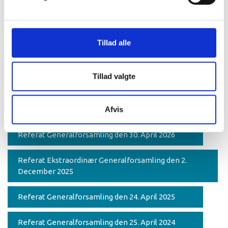
Nyheder Fra Bestyrelsen Den 6. November 2025
Nyheder Fra Bestyrelsesmøde den 12. December
2024
Tillad alle
Nyheder Fra Bestyrelsesmøde den 12.
September 2024
Tillad valgte
GENERALFORSAMLING
Afvis
Referat Generalforsamling den 30. April 2026
Referat Ekstraordinær Generalforsamling den 2.
December 2025
Referat Generalforsamling den 24. April 2025
Referat Generalforsamling den 25. April 2024