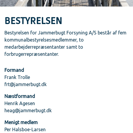
BESTYRELSEN
Bestyrelsen for Jammerbugt Forsyning A/S består af fem
kommunalbestyrelsesmedlemmer, to
medarbejderrepræsentanter samt to
forbrugerrepræsentanter.
Formand
Frank Trolle
frt@jammerbugt.dk
Næstformand
Henrik Agesen
heag@jammerbugt.dk
Menigt medlem
Per Halsboe-Larsen