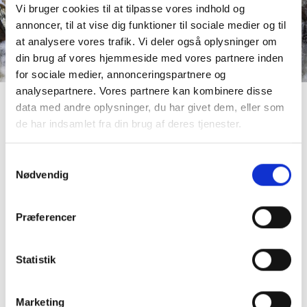
Vi bruger cookies til at tilpasse vores indhold og
annoncer, til at vise dig funktioner til sociale medier og til
at analysere vores trafik. Vi deler også oplysninger om
din brug af vores hjemmeside med vores partnere inden
for sociale medier, annonceringspartnere og
analysepartnere. Vores partnere kan kombinere disse
data med andre oplysninger, du har givet dem, eller som
NYT FRA BESTYRELSEN
de har indsamlet fra din brug af deres tjenester.
Herunder finder du seneste dagsordenspunkter og
nyheder fra afholdte bestyrelsesmøder og
Samtykkevalg
Nødvendig
generalforsamlinger.
DAGSORDENSPUNKTER
Præferencer
Statistik
NYHEDER FRA BESTYRELSESMØDE
Marketing